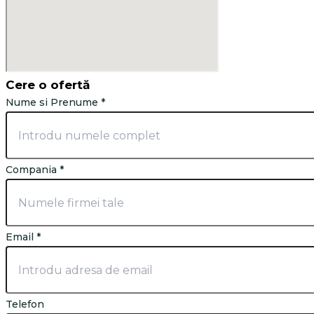
Cere o ofertă
Nume si Prenume
*
Compania
*
Mesaj
Email
*
si
Compania
Telefon